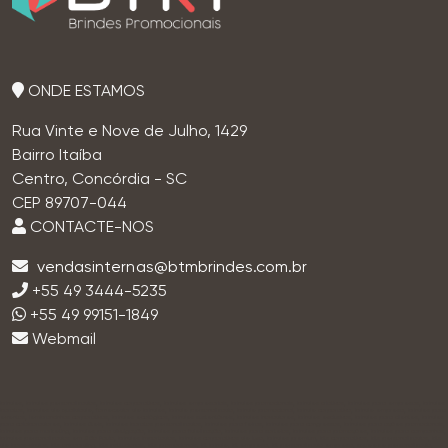
ONDE ESTAMOS
Rua Vinte e Nove de Julho, 1429
Bairro Itaíba
Centro, Concórdia - SC
CEP 89707-044
CONTACTE-NOS
+55 49 3444-5235
+55 49 99151-1849
Webmail
brindes, brindes personalizados, brindes corporativos, brindes empresariais, brindes promocionais, brindes criativos, brindes para empresas, brindes
baratos, brindes de qualidade, fornecedor de brindes, brinde personalizado, brinde promocional, brinde corporativo, brinde empresa, brindes para
eventos, lembrancinhas corporativas, brindes ecológicos, brindes sustentáveis, brindes inovadores, brindes exclusivos, brindes para clientes, brindes
para colaboradores, brindes úteis, brindes baratos personalizados, brindes para feiras, brindes para congressos, brindes para ações promocionais,
brindes para marketing, brindes para divulgação, brindes para fidelização, brindes para sorteios, brindes para promoções, brindes para campanhas,
brindes personalizados em São Paulo, brindes importados, brindes corporativos de luxo, brindes premium, kits corporativos, kits personalizados, kits
de boas-vindas, kits onboarding, kits institucionais, kits promocionais, kit brinde, kit empresa, kit personalizado empresa, squeeze personalizado,