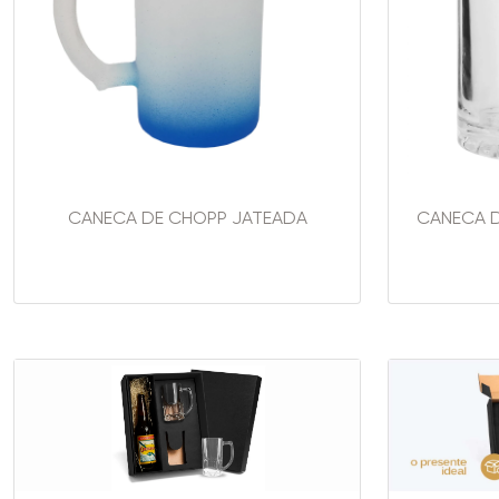
CANECA DE CHOPP JATEADA
CANECA 
..