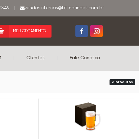
-1849
|
MEU ORÇAMENTO
M
|
Clientes
|
Fale Conosco
6 produtos