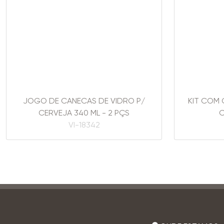
JOGO DE CANECAS DE VIDRO P/
KIT COM 
CERVEJA 340 ML - 2 PÇS
C
VI-18342