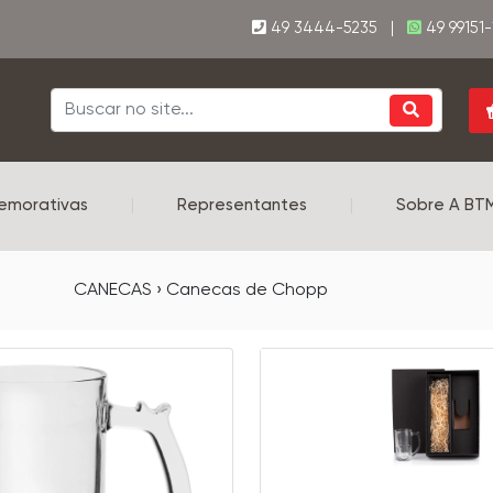
49 3444-5235 |
49 99151
emorativas
|
Representantes
|
Sobre A BT
CANECAS › Canecas de Chopp