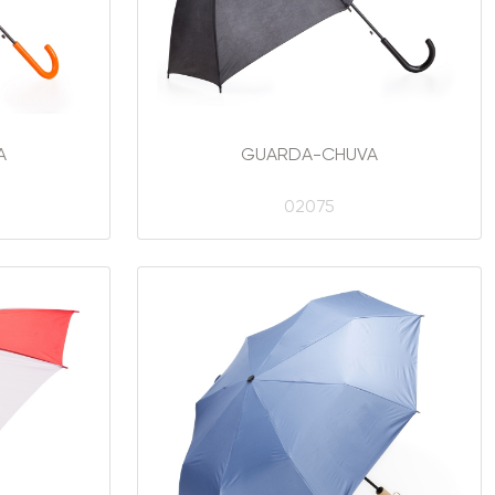
A
GUARDA-CHUVA
02075