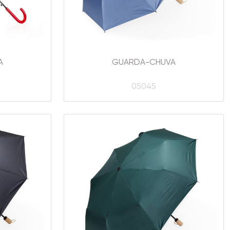
A
GUARDA-CHUVA
05045