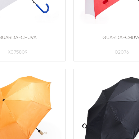
GUARDA-CHUVA
GUARDA-CHUV
X075809
02076