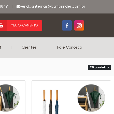
-1849
|
MEU ORÇAMENTO
M
|
Clientes
|
Fale Conosco
90 produtos