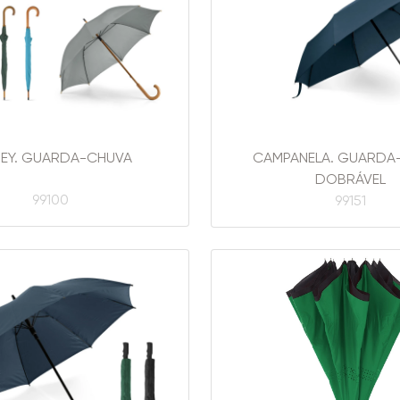
SEY. GUARDA-CHUVA
CAMPANELA. GUARDA
DOBRÁVEL
99100
99151