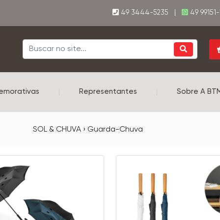
49 3444-5235 |
49 99151
emorativas
|
Representantes
|
Sobre A BT
SOL & CHUVA › Guarda-Chuva