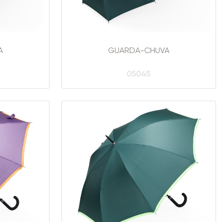
A
GUARDA-CHUVA
05045