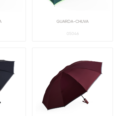
A
GUARDA-CHUVA
05046