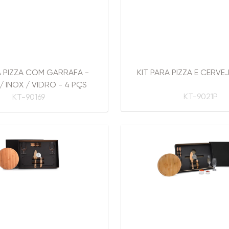
A PIZZA COM GARRAFA -
KIT PARA PIZZA E CERVEJ
 INOX / VIDRO - 4 PÇS
KT-9021P
KT-90169