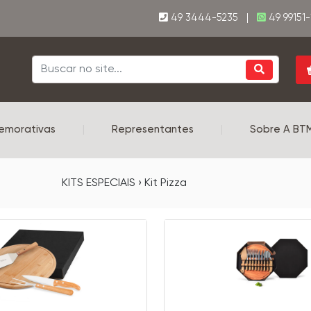
49 3444-5235 |
49 99151
emorativas
|
Representantes
|
Sobre A BT
KITS ESPECIAIS › Kit Pizza