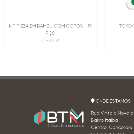
KIT PIZZA EM BAMBU COM COPOS - 19
TOKEV
PÇS
KT-9019X
ONDE ESTAMOS
Rua Vinte e Nove d
Bairro Itaíba
Centro, Concórdia 