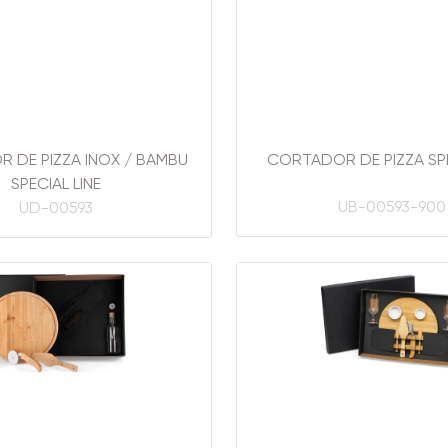
 DE PIZZA INOX / BAMBU
CORTADOR DE PIZZA SPE
SPECIAL LINE
UB-00593-900
UD-00593