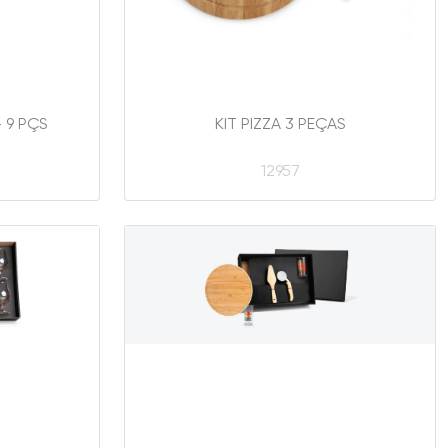
- 9 PÇS
KIT PIZZA 3 PEÇAS
12957