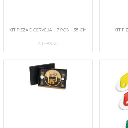
KIT PIZZA E CERVEJA - 7 PÇS - 35 CM
KIT PI
KT-90021