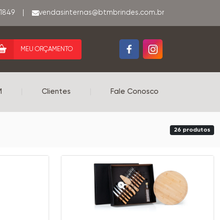
-1849
|
MEU ORÇAMENTO
M
|
Clientes
|
Fale Conosco
26 produtos