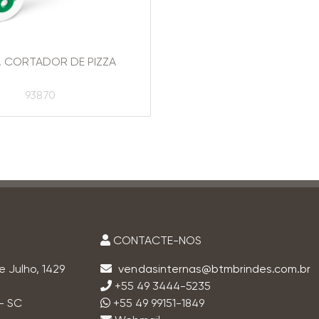
. CORTADOR DE PIZZA
93870
CONTACTE-NOS
e Julho, 1429
+55 49 3444-5235
- SC
+55 49 99151-1849