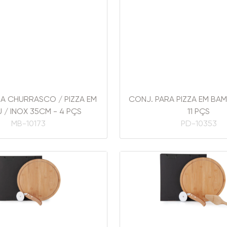
A CHURRASCO / PIZZA EM
CONJ. PARA PIZZA EM BAM
 / INOX 35CM - 4 PÇS
11 PÇS
MB-10173
PD-10353