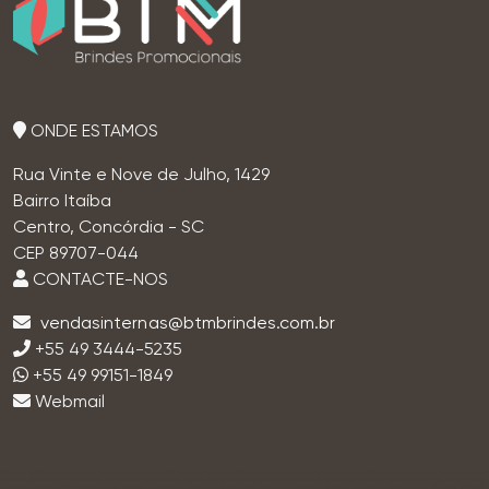
ONDE ESTAMOS
Rua Vinte e Nove de Julho, 1429
Bairro Itaíba
Centro, Concórdia - SC
CEP 89707-044
CONTACTE-NOS
+55 49 3444-5235
+55 49 99151-1849
Webmail
brindes, brindes personalizados, brindes corporativos, brindes empresariais, brindes promocionais, brindes criativos, brindes para empresas, brindes
baratos, brindes de qualidade, fornecedor de brindes, brinde personalizado, brinde promocional, brinde corporativo, brinde empresa, brindes para
eventos, lembrancinhas corporativas, brindes ecológicos, brindes sustentáveis, brindes inovadores, brindes exclusivos, brindes para clientes, brindes