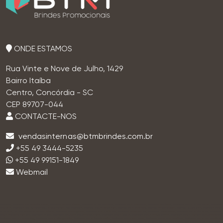
ONDE ESTAMOS
Rua Vinte e Nove de Julho, 1429
Bairro Itaíba
Centro, Concórdia - SC
CEP 89707-044
CONTACTE-NOS
+55 49 3444-5235
+55 49 99151-1849
Webmail
brindes, brindes personalizados, brindes corporativos, brindes empresariais, brindes promocionais, brindes criativos, brindes para empresas, brindes
baratos, brindes de qualidade, fornecedor de brindes, brinde personalizado, brinde promocional, brinde corporativo, brinde empresa, brindes para
eventos, lembrancinhas corporativas, brindes ecológicos, brindes sustentáveis, brindes inovadores, brindes exclusivos, brindes para clientes, brindes
para colaboradores, brindes úteis, brindes baratos personalizados, brindes para feiras, brindes para congressos, brindes para ações promocionais,
brindes para marketing, brindes para divulgação, brindes para fidelização, brindes para sorteios, brindes para promoções, brindes para campanhas,
brindes personalizados em São Paulo, brindes importados, brindes corporativos de luxo, brindes premium, kits corporativos, kits personalizados, kits