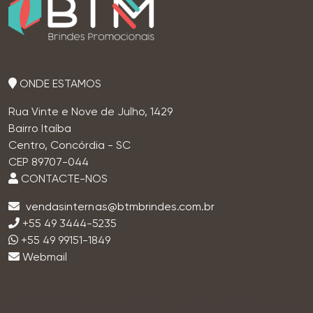
ONDE ESTAMOS
Rua Vinte e Nove de Julho, 1429
Bairro Itaíba
Centro, Concórdia - SC
CEP 89707-044
CONTACTE-NOS
+55 49 3444-5235
+55 49 99151-1849
Webmail
brindes, brindes personalizados, brindes corporativos, brindes empresariais, brindes promocionais, brindes criativos, brindes para empresas, brindes
baratos, brindes de qualidade, fornecedor de brindes, brinde personalizado, brinde promocional, brinde corporativo, brinde empresa, brindes para
eventos, lembrancinhas corporativas, brindes ecológicos, brindes sustentáveis, brindes inovadores, brindes exclusivos, brindes para clientes, brindes