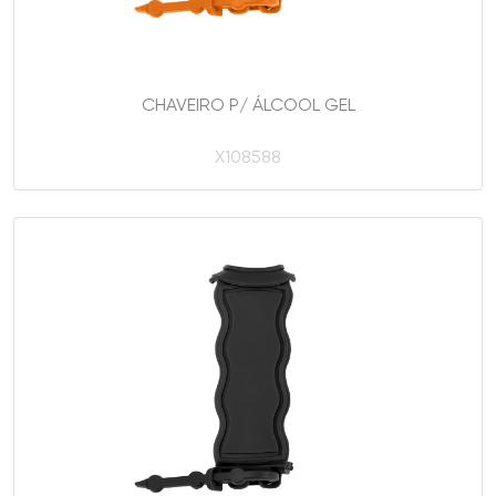
CHAVEIRO P/ ÁLCOOL GEL
X108588