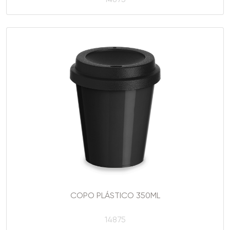
14875
COPO PLÁSTICO 350ML
14875