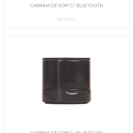
CAIXINHA DE SOM C/ BLUETOOTH
X071870