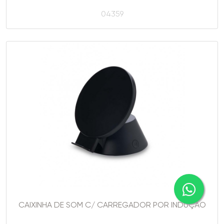
04359
CAIXINHA DE SOM C/ CARREGADOR POR INDUÇÃO