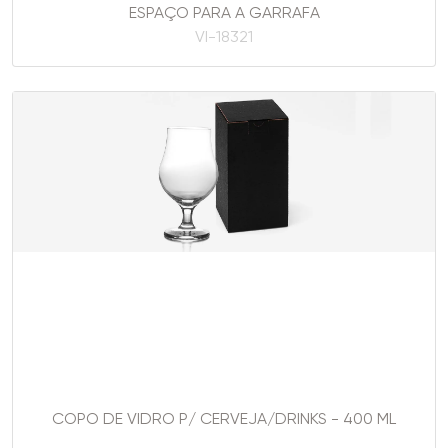
ESPAÇO PARA A GARRAFA
VI-18321
COPO DE VIDRO P/ CERVEJA/DRINKS - 400 ML