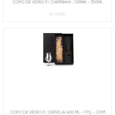
COPO DE VIDRO P/ CAIPIRINHA / DRINK - 350ML
VI-40351
COPO DE VIDRO P/ CERVEJA 400 ML - 1 PÇ - COM