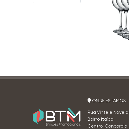
ONDE ESTAMOS
Rua Vinte e Nove d
Bairro Itaíba
Centro, Concórdia 