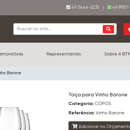
49 3444-5235 |
49 99151
emorativas
|
Representantes
|
Sobre A BT
nho Barone
Taça para Vinho Barone
Categoria:
COPOS
Referência:
Vinho Barone
Adicionar no Orçament