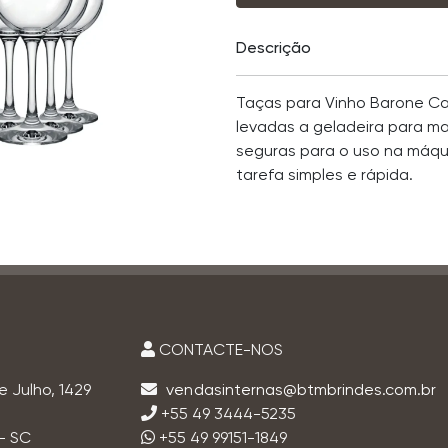
Descrição
Taças para Vinho Barone Ca
levadas a geladeira para ma
seguras para o uso na máqui
tarefa simples e rápida.
CONTACTE-NOS
e Julho, 1429
+55 49 3444-5235
- SC
+55 49 99151-1849