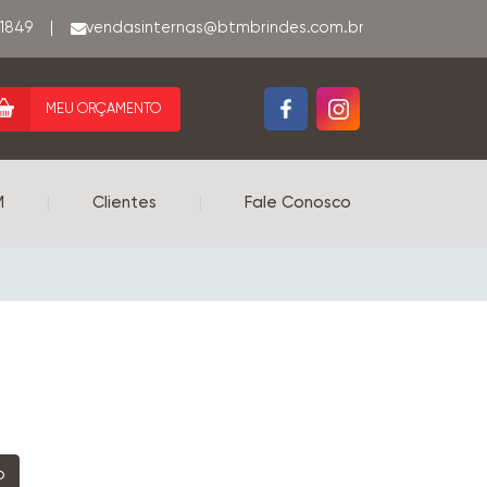
-1849
|
MEU ORÇAMENTO
M
|
Clientes
|
Fale Conosco
o