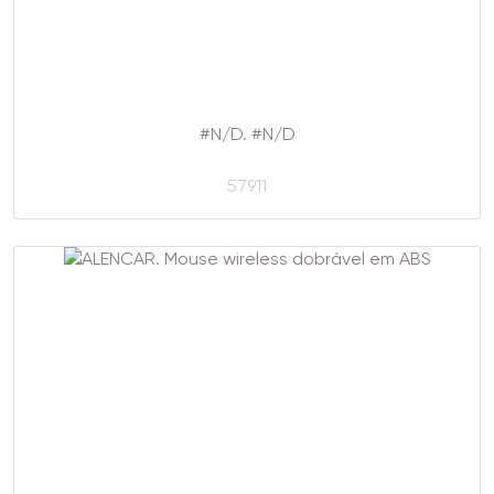
#N/D. #N/D
57911