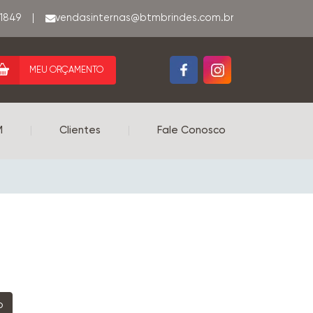
-1849
|
MEU ORÇAMENTO
M
|
Clientes
|
Fale Conosco
o