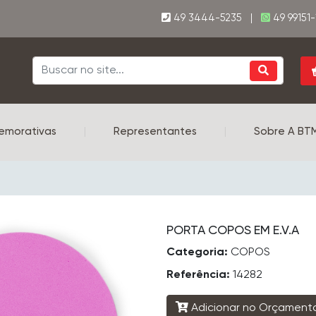
49 3444-5235 |
49 99151
emorativas
|
Representantes
|
Sobre A BT
PORTA COPOS EM E.V.A
Categoria:
COPOS
Referência:
14282
Adicionar no Orçament